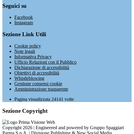
Seguici su
Facebook
Instagram
Sezione Link Utili
Cookie policy
Note legali
Informativa Privacy
Ufficio Relazioni con il Pubblico
Dichiarazione di accessibilità
Obiettivi di accessibilità
Whistleblowing
Gestione consensi cookie
Amministrazione trasparente
Pagina visualizzata
24141
volte
Sezione Copyright
Copyright 2026 | Engineered and powered by Gruppo Spaggiari
Parma S.p.A. | Divisione Publishing & New Social Media