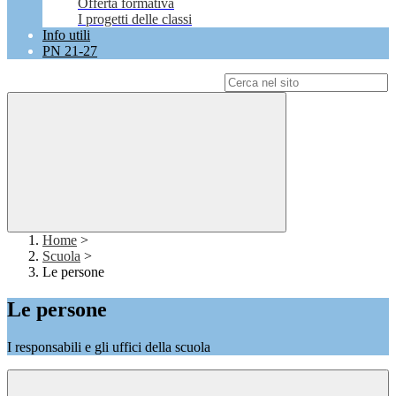
Offerta formativa
I progetti delle classi
Info utili
PN 21-27
Campo di ricerca per le pagine del sito
Home
>
Scuola
>
Le persone
Le persone
I responsabili e gli uffici della scuola