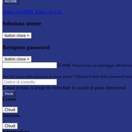
-
Entra con SPID
Entra con CIE
Seleziona utente
button close
×
Recupero password
button close
×
E-mail
Verrà inviato un messaggio all'indirizz
Non hai una e-mail associata al nome utente? Effettua il reset della password tram
E-mail inviata, si prega di controllare la casella di posta elettronica!
Errore
Chiudi
Successo
Chiudi
Informazione