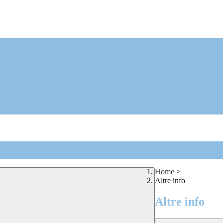
Home
>
Altre info
Altre info