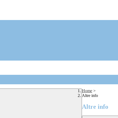
Home
>
Altre info
Altre info