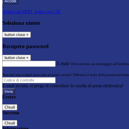
-
Entra con SPID
Entra con CIE
Seleziona utente
button close
×
Recupero password
button close
×
E-mail
Verrà inviato un messaggio all'indirizz
Non hai una e-mail associata al nome utente? Effettua il reset della password tram
E-mail inviata, si prega di controllare la casella di posta elettronica!
Errore
Chiudi
Successo
Chiudi
Informazione