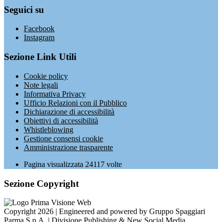
Seguici su
Facebook
Instagram
Sezione Link Utili
Cookie policy
Note legali
Informativa Privacy
Ufficio Relazioni con il Pubblico
Dichiarazione di accessibilità
Obiettivi di accessibilità
Whistleblowing
Gestione consensi cookie
Amministrazione trasparente
Pagina visualizzata
24117
volte
Sezione Copyright
Copyright 2026 | Engineered and powered by Gruppo Spaggiari
Parma S.p.A. | Divisione Publishing & New Social Media