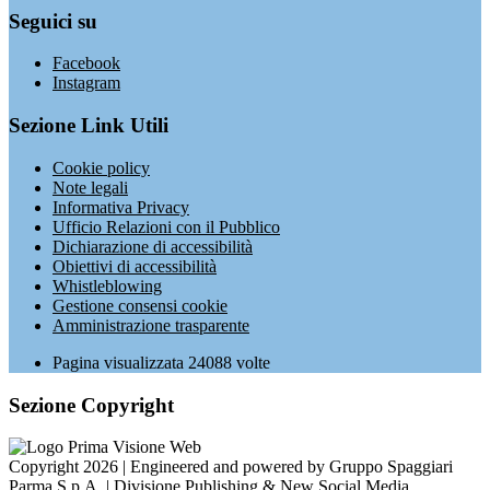
Seguici su
Facebook
Instagram
Sezione Link Utili
Cookie policy
Note legali
Informativa Privacy
Ufficio Relazioni con il Pubblico
Dichiarazione di accessibilità
Obiettivi di accessibilità
Whistleblowing
Gestione consensi cookie
Amministrazione trasparente
Pagina visualizzata
24088
volte
Sezione Copyright
Copyright 2026 | Engineered and powered by Gruppo Spaggiari
Parma S.p.A. | Divisione Publishing & New Social Media