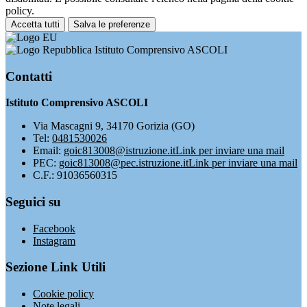
policy.
Accetta tutti
Salva le preferenze
Istituto Comprensivo ASCOLI
Contatti
Istituto Comprensivo ASCOLI
Via Mascagni 9, 34170 Gorizia (GO)
Tel:
0481530026
Email:
goic813008@istruzione.it
Link per inviare una mail
PEC:
goic813008@pec.istruzione.it
Link per inviare una mail
C.F.: 91036560315
Seguici su
Facebook
Instagram
Sezione Link Utili
Cookie policy
Note legali