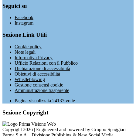
Seguici su
Facebook
Instagram
Sezione Link Utili
Cookie policy
Note legali
Informativa Privacy
Ufficio Relazioni con il Pubblico
Dichiarazione di accessibilità
Obiettivi di accessibilità
Whistleblowing
Gestione consensi cookie
Amministrazione trasparente
Pagina visualizzata
24137
volte
Sezione Copyright
Copyright 2026 | Engineered and powered by Gruppo Spaggiari
Parma S.p.A. | Divisione Publishing & New Social Media