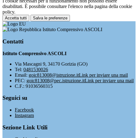
I cookie necessari per il funzionamento non possono essere
disabilitati. È possibile consultare l'elenco nella pagina della cookie
policy.
Accetta tutti
Salva le preferenze
Istituto Comprensivo ASCOLI
Contatti
Istituto Comprensivo ASCOLI
Via Mascagni 9, 34170 Gorizia (GO)
Tel:
0481530026
Email:
goic813008@istruzione.it
Link per inviare una mail
PEC:
goic813008@pec.istruzione.it
Link per inviare una mail
C.F.: 91036560315
Seguici su
Facebook
Instagram
Sezione Link Utili