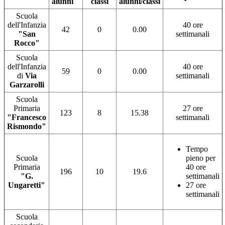
alunni
classi
alunni/classi
Scuola
dell'Infanzia
40 ore
42
0
0.00
"San
settimanali
Rocco"
Scuola
dell'Infanzia
40 ore
59
0
0.00
di
Via
settimanali
Garzarolli
Scuola
Primaria
27 ore
123
8
15.38
"Francesco
settimanali
Rismondo"
Tempo
Scuola
pieno per
Primaria
40 ore
196
10
19.6
"G.
settimanali
Ungaretti"
27 ore
settimanali
Scuola