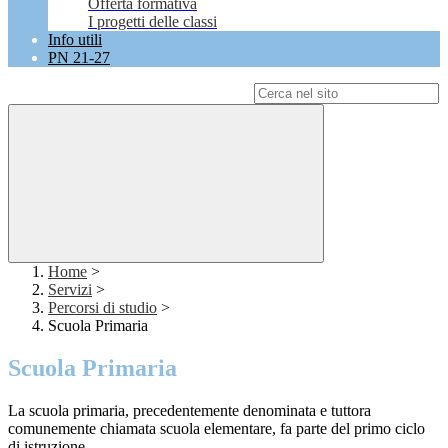
Offerta formativa
I progetti delle classi
Info utili
PN 21-27
Campo di ricerca per le pagine del sito
Home
>
Servizi
>
Percorsi di studio
>
Scuola Primaria
Scuola Primaria
La scuola primaria, precedentemente denominata e tuttora
comunemente chiamata scuola elementare, fa parte del primo ciclo
di istruzione.