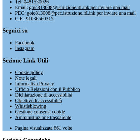
Tel:
0481530026
Email:
goic813008@istruzione.it
Link per inviare una mail
PEC:
goic813008@pec.istruzione.it
Link per inviare una mail
C.F.: 91036560315
Seguici su
Facebook
Instagram
Sezione Link Utili
Cookie policy
Note legali
Informativa Privacy
Ufficio Relazioni con il Pubblico
Dichiarazione di accessibilità
Obiettivi di accessibilità
Whistleblowing
Gestione consensi cookie
Amministrazione trasparente
Pagina visualizzata
661
volte