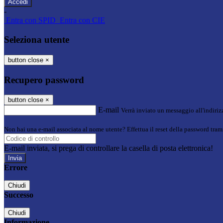
-
Entra con SPID
Entra con CIE
Seleziona utente
button close
×
Recupero password
button close
×
E-mail
Verrà inviato un messaggio all'indirizz
Non hai una e-mail associata al nome utente? Effettua il reset della password tram
E-mail inviata, si prega di controllare la casella di posta elettronica!
Errore
Chiudi
Successo
Chiudi
Informazione