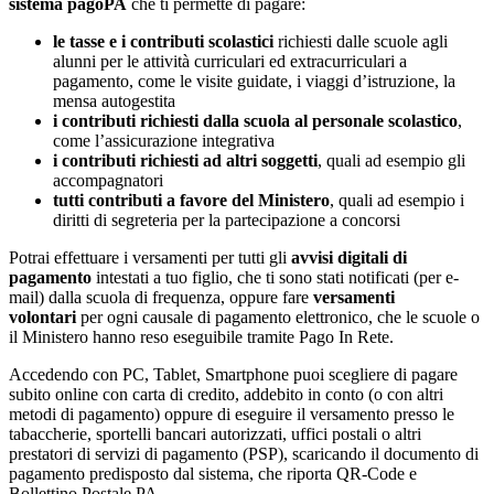
sistema pagoPA
che ti permette di pagare:
le tasse e i contributi scolastici
richiesti dalle scuole agli
alunni per le attività curriculari ed extracurriculari a
pagamento, come le visite guidate, i viaggi d’istruzione, la
mensa autogestita
i contributi richiesti dalla scuola al personale scolastico
,
come l’assicurazione integrativa
i contributi richiesti ad altri soggetti
, quali ad esempio gli
accompagnatori
tutti contributi a favore del Ministero
, quali ad esempio i
diritti di segreteria per la partecipazione a concorsi
Potrai effettuare i versamenti per tutti gli
avvisi digitali di
pagamento
intestati a tuo figlio, che ti sono stati notificati (per e-
mail) dalla scuola di frequenza, oppure fare
versamenti
volontari
per ogni causale di pagamento elettronico, che le scuole o
il Ministero hanno reso eseguibile tramite Pago In Rete.
Accedendo con PC, Tablet, Smartphone puoi scegliere di pagare
subito online con carta di credito, addebito in conto (o con altri
metodi di pagamento) oppure di eseguire il versamento presso le
tabaccherie, sportelli bancari autorizzati, uffici postali o altri
prestatori di servizi di pagamento (PSP), scaricando il documento di
pagamento predisposto dal sistema, che riporta QR-Code e
Bollettino Postale PA.